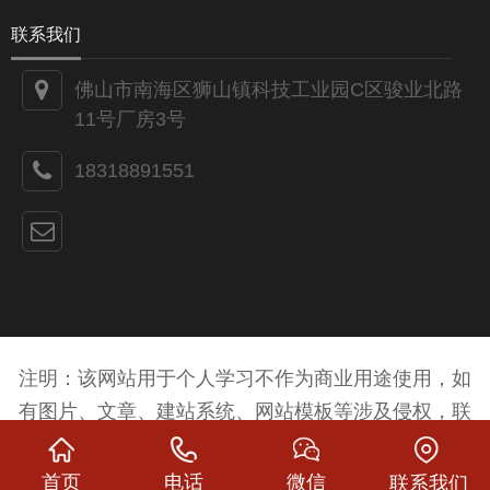
联系我们
佛山市南海区狮山镇科技工业园C区骏业北路
11号厂房3号
18318891551
注明：该网站用于个人学习不作为商业用途使用，如
有图片、文章、建站系统、网站模板等涉及侵权，联
系QQ:846502696必删！
首页
电话
微信
联系我们