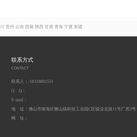
川
贵州
云南
西藏
陕西
甘肃
青海
宁夏
新疆
联系方式
CONTACT
联系人：/18318891551
Q Q：
E-mail：
地 址：佛山市南海区狮山镇科技工业园C区骏业北路11号厂房3号
网 址：