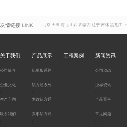
友情链接
LINK
北京
天津
河北
山西
内蒙古
辽宁
吉林
黑龙江
上
关于我们
产品展示
工程案例
新闻资讯
公司简介
铝单板系列
公司动态
-
-
-
企业文化
铝方通系列
业界资讯
-
-
-
生产车间
木纹铝方通
产品百科
-
-
-
联系我们
弧形铝方通
常见问题
-
-
-