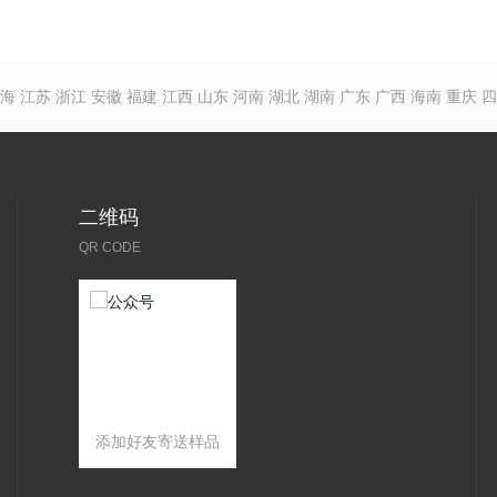
海
江苏
浙江
安徽
福建
江西
山东
河南
湖北
湖南
广东
广西
海南
重庆
四
二维码
QR CODE
添加好友寄送样品